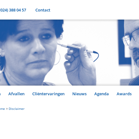
(024) 388 04 57
Contact
n
Afvallen
Cliëntervaringen
Nieuws
Agenda
Awards
»
ome
Disclaimer