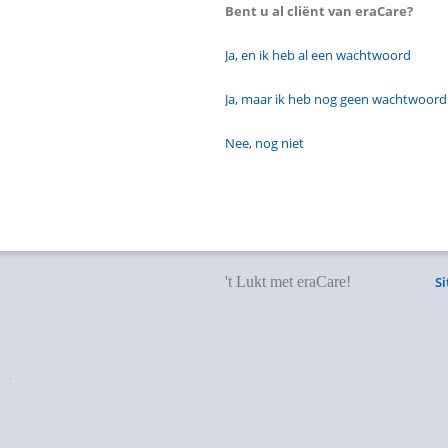
Bent u al cliënt van eraCare?
Ja, en ik heb al een wachtwoord
Ja, maar ik heb nog geen wachtwoord
Nee, nog niet
't Lukt met eraCare!
S
EraCare
/
Praktijk