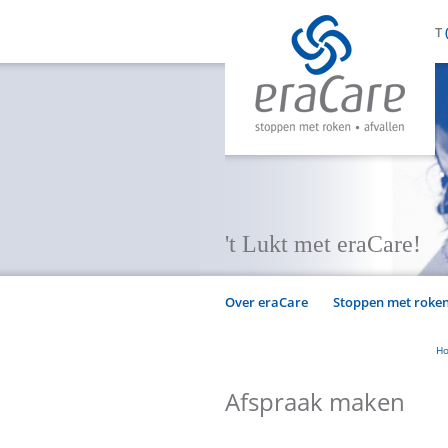
T
't Lukt met eraCare!
Over eraCare
Stoppen met roke
H
Afspraak maken